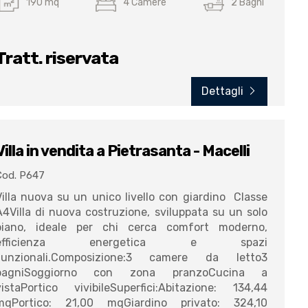
190 mq
4 Camere
2 Bagni
Tratt. riservata
Dettagli
Villa in vendita a Pietrasanta - Macelli
Cod. P647
illa nuova su un unico livello con giardino  Classe
A4Villa di nuova costruzione, sviluppata su un solo
piano, ideale per chi cerca comfort moderno,
efficienza energetica e spazi
funzionali.Composizione:3 camere da letto3
bagniSoggiorno con zona pranzoCucina a
vistaPortico vivibileSuperfici:Abitazione: 134,44
mqPortico: 21,00 mqGiardino privato: 324,10