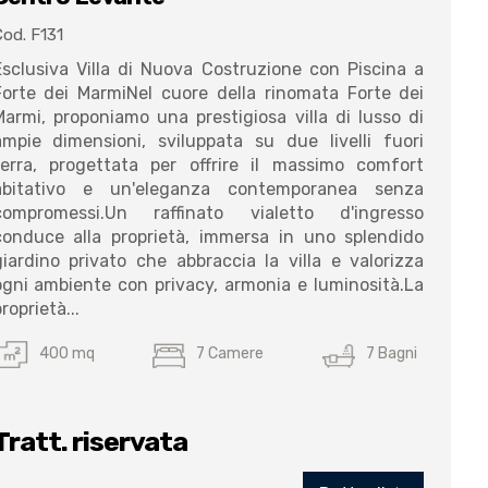
od. F131
Esclusiva Villa di Nuova Costruzione con Piscina a
Forte dei MarmiNel cuore della rinomata Forte dei
Marmi, proponiamo una prestigiosa villa di lusso di
ampie dimensioni, sviluppata su due livelli fuori
terra, progettata per offrire il massimo comfort
abitativo e un'eleganza contemporanea senza
compromessi.Un raffinato vialetto d'ingresso
conduce alla proprietà, immersa in uno splendido
giardino privato che abbraccia la villa e valorizza
ogni ambiente con privacy, armonia e luminosità.La
roprietà...
400 mq
7 Camere
7 Bagni
Tratt. riservata