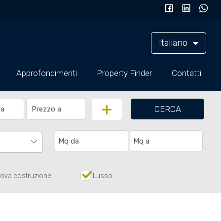
Italiano
Approfondimenti
Property Finder
Contatti
+
CERCA
ova costruzione
Lusso