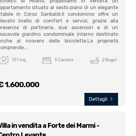
richiesti di Milano, proponiamo in vendita un
appartamento situato al sesto piano di un elegante
stabile in Corso Garibaldi.Il condominio offre un
elevato livello di comfort e servizi, grazie alla
presenza di portineria, due ascensori e di un
piacevole giardino condominiale interno destinato
anche al ricovero delle biciclette.La proprietà
comprende...
137 mq
3 Camere
2 Bagni
€ 1.600.000
Dettagli
Villa in vendita a Forte dei Marmi -
Centro Levante