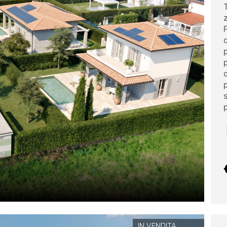
p
p
IN VENDITA