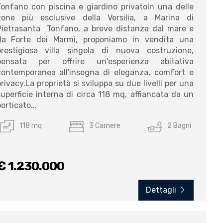
Tonfano con piscina e giardino privatoIn una delle
zone più esclusive della Versilia, a Marina di
Pietrasanta  Tonfano, a breve distanza dal mare e
da Forte dei Marmi, proponiamo in vendita una
prestigiosa villa singola di nuova costruzione,
pensata per offrire un'esperienza abitativa
contemporanea all'insegna di eleganza, comfort e
rivacy.La proprietà si sviluppa su due livelli per una
superficie interna di circa 118 mq, affiancata da un
orticato...
118 mq
3 Camere
2 Bagni
€ 1.230.000
Dettagli