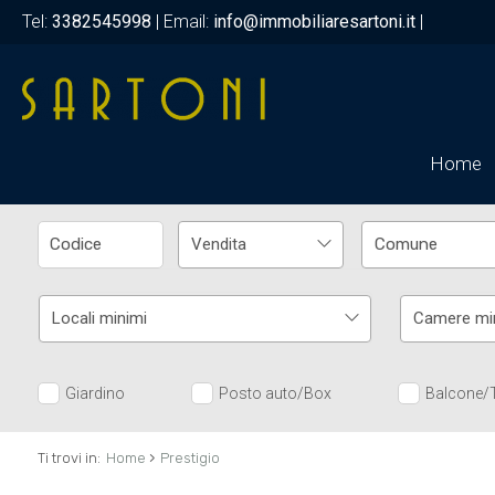
Tel:
3382545998
| Email:
info@immobiliaresartoni.it
|
Home
Vendita
Locali minimi
Camere mi
Giardino
Posto auto/Box
Balcone/
›
Ti trovi in:
Home
Prestigio