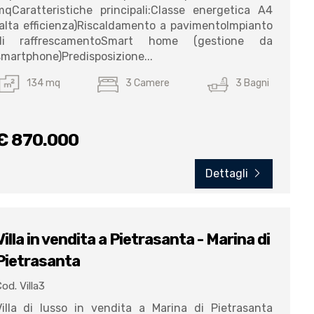
mqCaratteristiche principali:Classe energetica A4
(alta efficienza)Riscaldamento a pavimentoImpianto
di raffrescamentoSmart home (gestione da
smartphone)Predisposizione...
134 mq
3 Camere
3 Bagni
€ 870.000
Dettagli
Villa in vendita a Pietrasanta - Marina di
Pietrasanta
od. Villa3
Villa di lusso in vendita a Marina di Pietrasanta