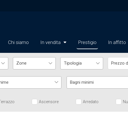
Chi siamo
In vendita
Prestigio
In affitto
nime
Bagni minimi
Terrazzo
Ascensore
Arredato
Nu