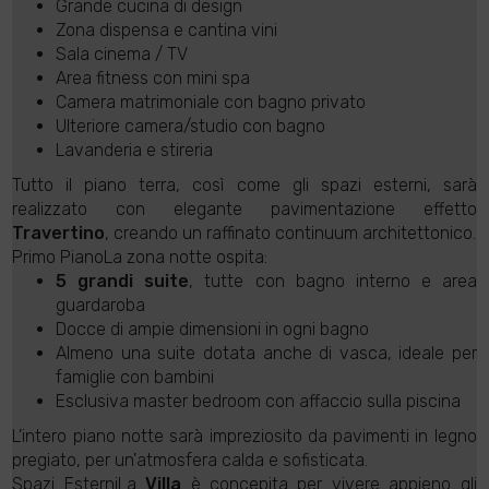
Grande cucina di design
Zona dispensa e cantina vini
Sala cinema / TV
Area fitness con mini spa
Camera matrimoniale con bagno privato
Ulteriore camera/studio con bagno
Lavanderia e stireria
Tutto il piano terra, così come gli spazi esterni, sarà
realizzato con elegante pavimentazione effetto
Travertino
, creando un raffinato continuum architettonico.
Primo PianoLa zona notte ospita:
5 grandi suite
, tutte con bagno interno e area
guardaroba
Docce di ampie dimensioni in ogni bagno
Almeno una suite dotata anche di vasca, ideale per
famiglie con bambini
Esclusiva master bedroom con affaccio sulla piscina
L'intero piano notte sarà impreziosito da pavimenti in legno
pregiato, per un'atmosfera calda e sofisticata.
Spazi EsterniLa
Villa
è concepita per vivere appieno gli