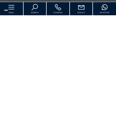
MENU
RICERCA
CHIAMACI
SCRIVICI
WHATSAPP
Home
Chi siamo
In vendita
[+]
Prestigio
In affitto
Approfondimenti