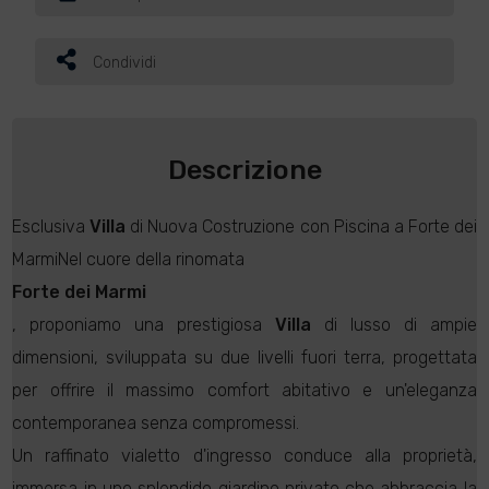
Condividi
Descrizione
Esclusiva
Villa
di Nuova Costruzione con Piscina a Forte dei
MarmiNel cuore della rinomata
Forte dei Marmi
, proponiamo una prestigiosa
Villa
di lusso di ampie
dimensioni, sviluppata su due livelli fuori terra, progettata
per offrire il massimo comfort abitativo e un'eleganza
contemporanea senza compromessi.
Un raffinato vialetto d'ingresso conduce alla proprietà,
immersa in uno splendido giardino privato che abbraccia la