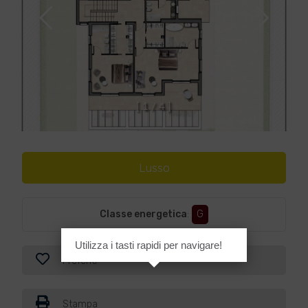
[
1
/
4
]
Lusso
Classe energetica
:
G
Utilizza i tasti rapidi per navigare!
Preferiti
Stampa