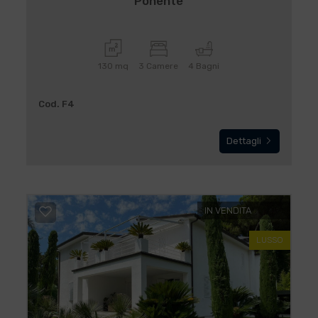
Ponente
130 mq
3 Camere
4 Bagni
Cod. F4
Dettagli
IN VENDITA
LUSSO