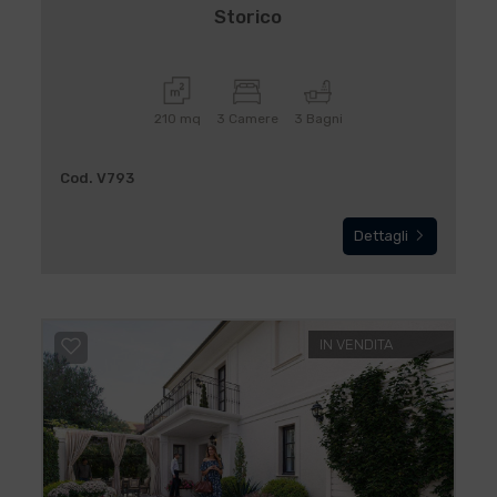
Storico
210 mq
3 Camere
3 Bagni
Cod. V793
Dettagli
IN VENDITA