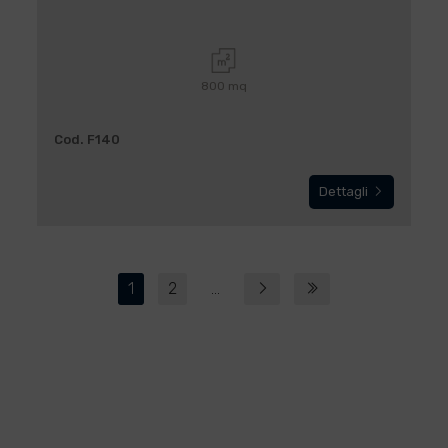
800 mq
Cod. F140
Dettagli
1
2
...