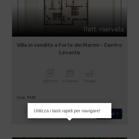
Tratt. riservata
Villa in vendita a Forte dei Marmi - Centro
Levante
400 mq
7 Camere
7 Bagni
Cod. F131
Utilizza i tasti rapidi per navigare!
Dettagli