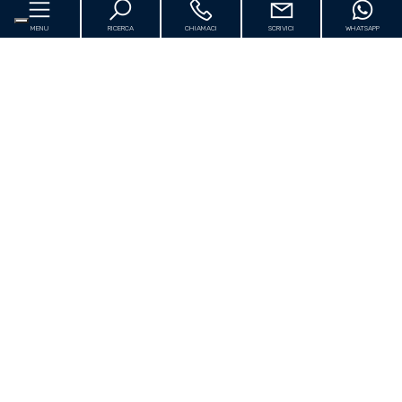
MENU
RICERCA
CHIAMACI
SCRIVICI
WHATSAPP
Privacy Policy
Cookie Policy
Home
Copyright © 2026 - Powered by
Gestim
Chi siamo
In vendita
[+]
Prestigio
In affitto
Approfondimenti