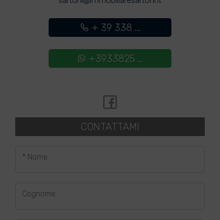
sartoni@immobiliaresartoni.it
+ 39 338 ...
+3933825 ...
CONTATTAMI
* Nome
Cognome