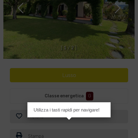
[
1
/
2
]
Lusso
Classe energetica
:
G
Utilizza i tasti rapidi per navigare!
Preferiti
Stampa