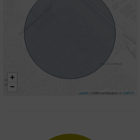
+
−
Leaflet
| OSM contributors ©
CARTO