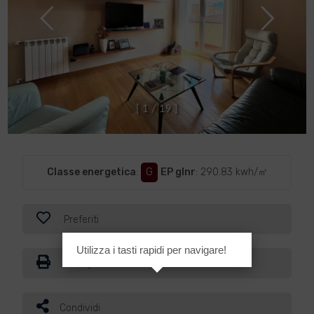
[
1
/
1
9
]
Classe energetica
:
G
EP glnr
: 290.83 kwh/㎡
Preferiti
Utilizza i tasti rapidi per navigare!
Stampa
Condividi