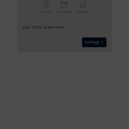
120 mq
3 Camere
3 Bagni
Cod. V216 Le terrazze
Dettagli