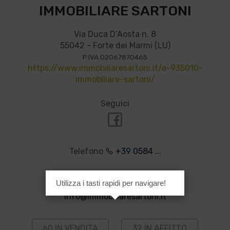
IMMOBILIARE SARTONI
Via Duca D’Aosta n. 8
55042 - Forte dei Marmi (LU)
P.IVA 02067870465
https://www.immobiliaresartoni.it/a-935010-
immobiliare-sartoni/
Seguici
Telefono
+39 0584 ...
Cellulare
+39 338 ...
Utilizza i tasti rapidi per navigare!
info@immobiliaresartoni.it
60 IN VENDITA
32 IN AFFITTO