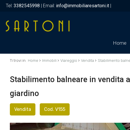
Tel:
3382545998
| Email:
info@immobiliaresartoni.it
|
Home
›
›
›
›
Ti trovi in:
Home
Immobili
Viareggio
Vendita
Stabilimento baln
Stabilimento balneare in vendita a 
giardino
Vendita
Cod. V155