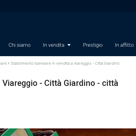
Chi siamo
In vendita
Prestigio
In affitto
›
eare
Stabilimento balneare in vendita a Viareggio - Città Giardino
Viareggio - Città Giardino - città