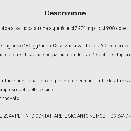
Descrizione
lica si sviluppa su una superficie di 3974 mq di cui 908 coperti e
ere stagionale 180 gg7anno; Casa vacanza di circa 60 mq con ve
o ed altre 11 cabine spogliatoio con doccia, 13 cabine stagional
tturazione, in particolare per le aree comuni , tutte le attrezz
mpresi quelli della piscina .
rinnovate.
L 2044 PER INFO CONTATTARE IL SIG. ANTOINE MOB. +39 3497