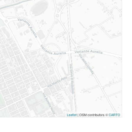
Leaflet
| OSM contributors ©
CARTO