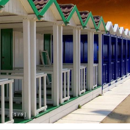
[
1
/
9
]