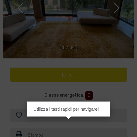
[
1
/
3
4
]
Lusso
Classe energetica
:
G
Utilizza i tasti rapidi per navigare!
Preferiti
Stampa