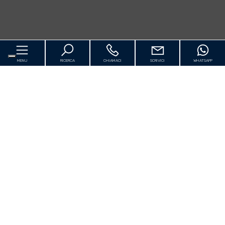
MENU
RICERCA
CHIAMACI
SCRIVICI
WHATSAPP
Home
Chi siamo
In vendita
[+]
Prestigio