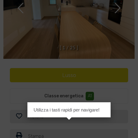
[
1
/
2
5
]
Lusso
Classe energetica
:
A1
Utilizza i tasti rapidi per navigare!
Preferiti
Stampa