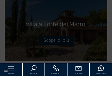
Villa a Forte dei Marmi
Scopri di più
MENU
RICERCA
CHIAMACI
SCRIVICI
WHATSAPP
Luxury Villa Forte dei Marmi