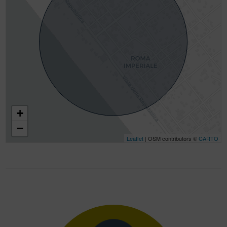
+
−
Leaflet
| OSM contributors ©
CARTO