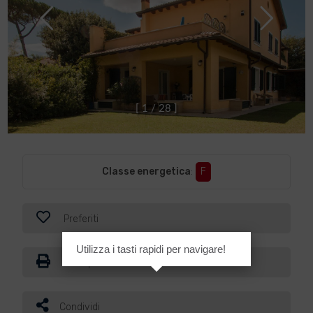
[
1
/
2
8
]
Classe energetica
:
F
Preferiti
Utilizza i tasti rapidi per navigare!
Stampa
Condividi