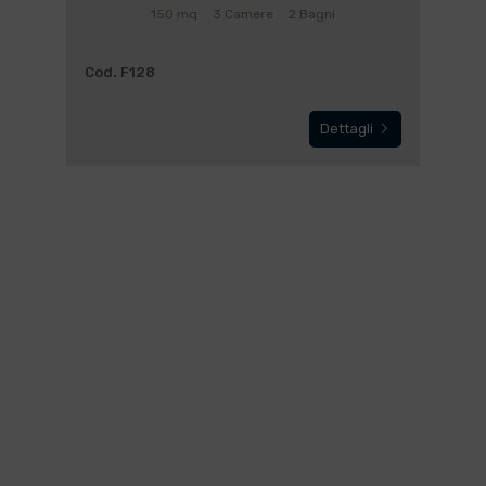
150 mq
3 Camere
2 Bagni
Cod. F128
Dettagli